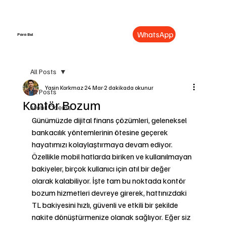
WhatsApp
Para Bul
All Posts
Yasin Korkmaz
24 Mar
2 dakikada okunur
All Posts
Kontör Bozum
Mobil Ödeme
Günümüzde dijital finans çözümleri, geleneksel 
bankacılık yöntemlerinin ötesine geçerek 
hayatımızı kolaylaştırmaya devam ediyor. 
Özellikle mobil hatlarda biriken ve kullanılmayan 
bakiyeler, birçok kullanıcı için atıl bir değer 
olarak kalabiliyor. İşte tam bu noktada kontör 
bozum hizmetleri devreye girerek, hattınızdaki 
TL bakiyesini hızlı, güvenli ve etkili bir şekilde 
nakite dönüştürmenize olanak sağlıyor. Eğer siz 