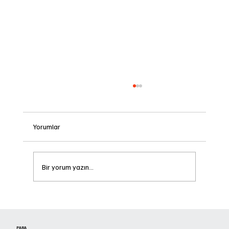
Yorumlar
Bir yorum yazın...
Dijital Bakiye Para Dönüştürme
PARA