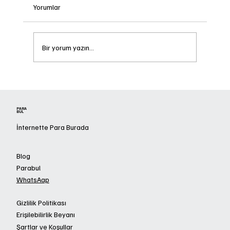
Yorumlar
Bir yorum yazın...
Dijital Bakiye Para Dönüştürme
PARA
BUL
İnternette Para Burada
Blog
Parabul
WhatsAap
Gizlilik Politikası
Erişilebilirlik Beyanı
Şartlar ve Koşullar