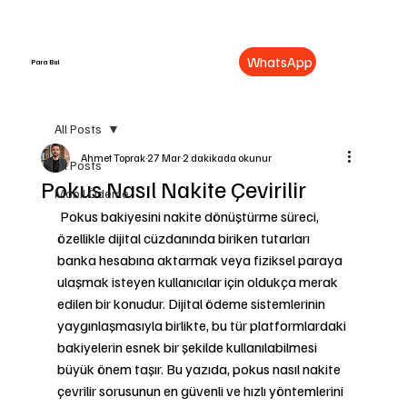
WhatsApp
Para Bul
All Posts
Ahmet Toprak
27 Mar
2 dakikada okunur
All Posts
Pokus Nasıl Nakite Çevirilir
Mobil Ödeme
 Pokus bakiyesini nakite dönüştürme süreci, 
özellikle dijital cüzdanında biriken tutarları 
banka hesabına aktarmak veya fiziksel paraya 
ulaşmak isteyen kullanıcılar için oldukça merak 
edilen bir konudur. Dijital ödeme sistemlerinin 
yaygınlaşmasıyla birlikte, bu tür platformlardaki 
bakiyelerin esnek bir şekilde kullanılabilmesi 
büyük önem taşır. Bu yazıda, pokus nasıl nakite 
çevrilir sorusunun en güvenli ve hızlı yöntemlerini 